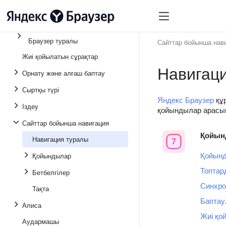
Браузер туралы
Сайттар бойынша нав
Жиі қойылатын сұрақтар
Навигац
Орнату және алғаш баптау
Сыртқы түрі
Яндекс Браузер
құр
Іздеу
қойындылар арасын
Сайттар бойынша навигация
Қойын
Навигация туралы
Қойынд
Қойындылар
Топтар
Бетбелгілер
Синхро
Тақта
Баптау
Алиса
Жиі қо
Аудармашы