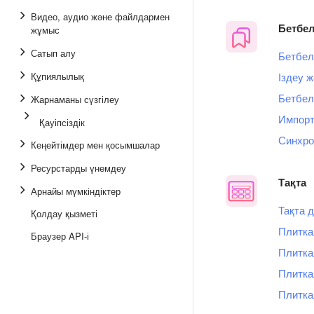
Видео, аудио және файлдармен
Бетбел
жұмыс
Сатып алу
Бетбел
Құпиялылық
Іздеу 
Бетбел
Жарнаманы сүзгілеу
Импорт
Қауіпсіздік
Синхро
Кеңейтімдер мен қосымшалар
Ресурстарды үнемдеу
Тақта
Арнайы мүмкіндіктер
Тақта д
Қолдау қызметі
Плитка
Браузер API-і
Плитка
Плитка
Плитка