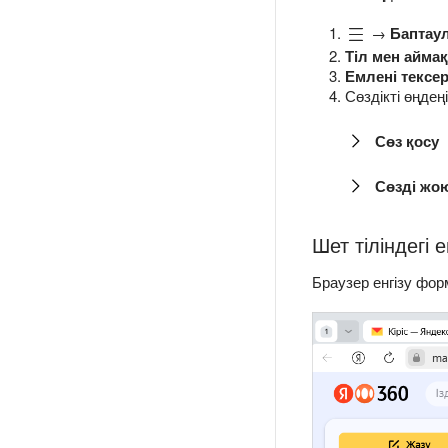
→
Баптау
Тіл мен айма
Емлені тексе
Сөздікті өңдеңі
Сөз қосу
Сөзді жо
Шет тіліндегі 
Браузер енгізу фор