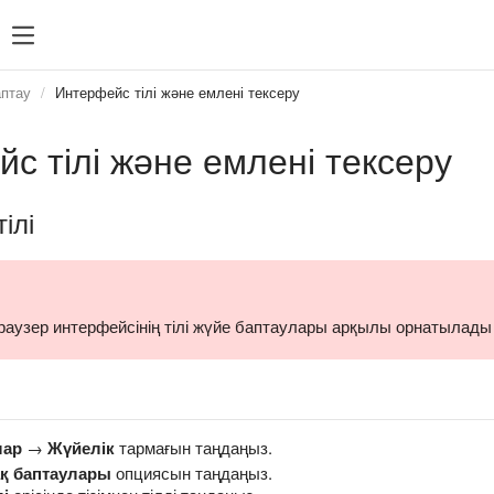
аптау
Интерфейс тілі және емлені тексеру
с тілі және емлені тексеру
ілі
Браузер интерфейсінің тілі жүйе баптаулары арқылы орнатылады
лар
→
Жүйелік
тармағын таңдаңыз.
ақ баптаулары
опциясын таңдаңыз.