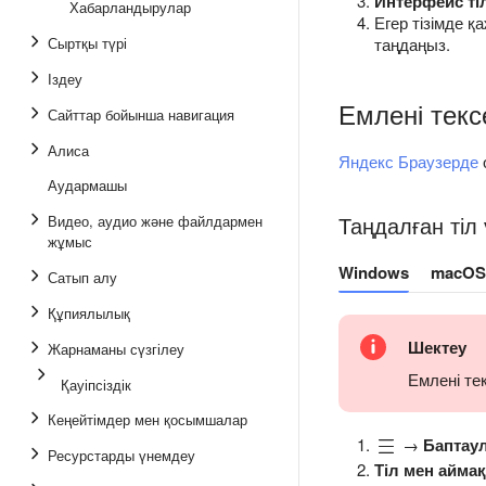
Интерфейс ті
Хабарландырулар
Егер тізімде қ
таңдаңыз.
Сыртқы түрі
Іздеу
Емлені текс
Сайттар бойынша навигация
Алиса
Яндекс Браузерде
Аудармашы
Таңдалған тіл 
Видео, аудио және файлдармен
жұмыс
Windows
macOS
Сатып алу
Құпиялылық
Шектеу
Жарнаманы сүзгілеу
Емлені те
Қауіпсіздік
Кеңейтімдер мен қосымшалар
→
Баптау
Ресурстарды үнемдеу
Тіл мен айма