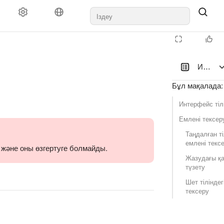
Интерфе
Бұл мақалада
:
Интерфейс тіл
Емлені тексер
Таңдалған ті
емлені тексе
 және оны өзгертуге болмайды.
Жазудағы қа
түзету
Шет тіліндег
тексеру