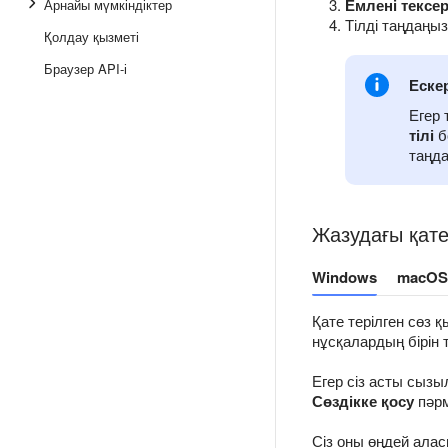
Емлені тексе
Арнайы мүмкіндіктер
Тілді таңдаңыз
Қолдау қызметі
Браузер API-і
Еске
Егер 
тілі
б
таңда
Жазудағы қате
Windows
macOS
Қате терілген сөз 
нұсқалардың бірін 
Егер сіз асты сызы
Сөздікке қосу
пәрм
Сіз оны өңдей алас