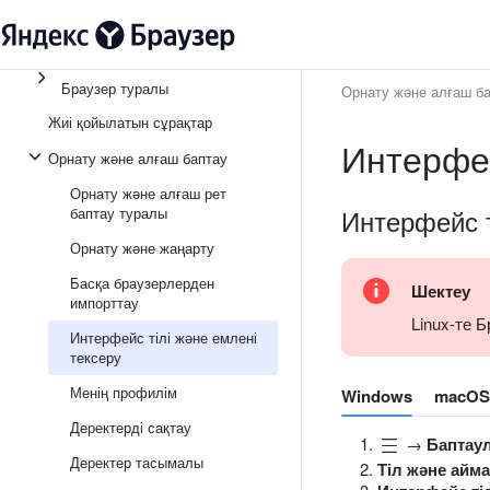
Браузер туралы
Орнату және алғаш б
Жиі қойылатын сұрақтар
Интерфей
Орнату және алғаш баптау
Орнату және алғаш рет
Интерфейс т
баптау туралы
Орнату және жаңарту
Басқа браузерлерден
Шектеу
импорттау
Linux-те 
Интерфейс тілі және емлені
тексеру
Менің профилім
Windows
macOS
Деректерді сақтау
→
Баптау
Деректер тасымалы
Тіл және айм