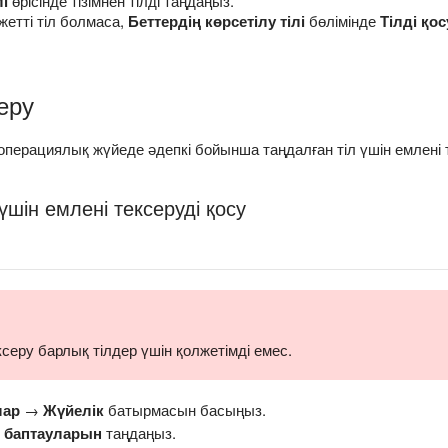
лі
өрісінде тізімнен тілді таңдаңыз.
ажетті тіл болмаса,
Беттердің көрсетілу тілі
бөлімінде
Тілді қос
еру
операциялық жүйеде әдепкі бойынша таңдалған тіл үшін емлені 
үшін емлені тексеруді қосу
ксеру барлық тілдер үшін қолжетімді емес.
лар
→
Жүйелік
батырмасын басыңыз.
қ баптауларын
таңдаңыз.