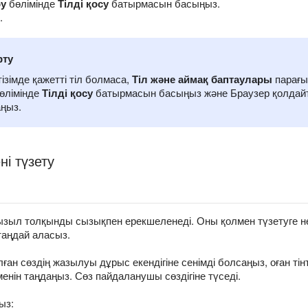
ру
бөлімінде
Тілді қосу
батырмасын басыңыз.
.
рту
тізімде қажетті тіл болмаса,
Тіл және аймақ баптаулары
парағын
өлімінде
Тілді қосу
батырмасын басыңыз және Браузер қолдайтын
ңыз.
ні түзету
қызыл толқынды сызықпен ерекшеленеді. Оны қолмен түзетуге н
таңдай аласыз.
лған сөздің жазылуы дұрыс екендігіне сенімді болсаңыз, оған ті
енін таңдаңыз. Сөз пайдаланушы сөздігіне түседі.
ыз: