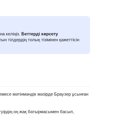
а келіңіз.
Беттерді көрсету
 тілдердің толық тізімінен қажеттісін
емесе мәтінмәндік мәзірде Браузер ұсынған
нтуірдің оң жақ батырмасымен басып,