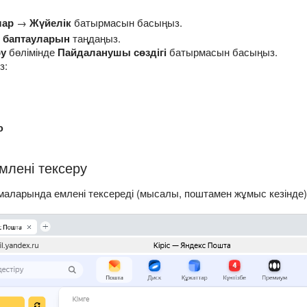
лар
→
Жүйелік
батырмасын басыңыз.
қ баптауларын
таңдаңыз.
ру
бөлімінде
Пайдаланушы сөздігі
батырмасын басыңыз.
з:
ю
емлені тексеру
маларында емлені тексереді (мысалы, поштамен жұмыс кезінде)