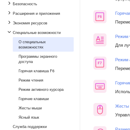
Безопасность
Горяча
Расширения и приложения
Переме
Экономия ресурсов
Специальные возможности
Режим 
О специальных
Для лу
возможностях
Программы экранного
Режим 
доступа
Переме
Горячая клавиша F6
Режим чтения
Горячи
Режим активного курсора
Исполь
Горячие клавиши
Жесты
Жесты мыши
Управл
Ясный язык
Служба поддержки
Размер