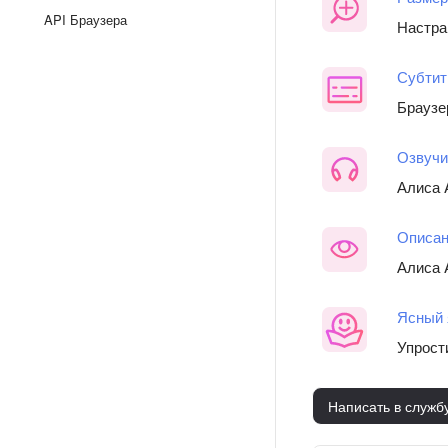
API Браузера
Настра
Субти
Браузе
Озвучи
Алиса 
Описан
Алиса 
Ясный 
Упрост
Написать в служб