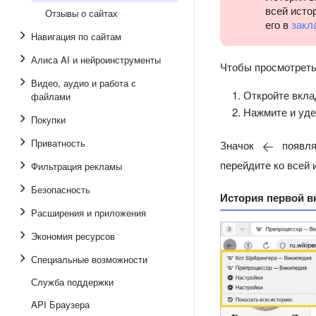
всей исто
Отзывы о сайтах
его в
закл
Навигация по сайтам
Алиса AI и нейроинструменты
Чтобы просмотреть
Видео, аудио и работа с
Откройте вкла
файлами
Нажмите и уд
Покупки
Приватность
Значок
появля
перейдите ко всей 
Фильтрация рекламы
Безопасность
История первой в
Расширения и приложения
Экономия ресурсов
Специальные возможности
Служба поддержки
API Браузера