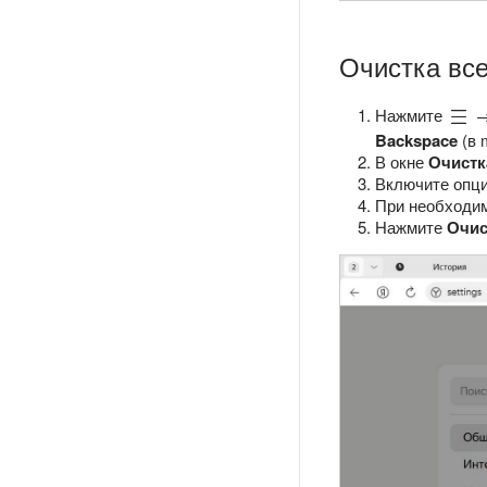
Очистка все
Нажмите
Backspace
(в 
В окне
Очистк
Включите опц
При необходим
Нажмите
Очис