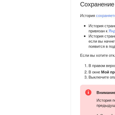
Сохранение
История
сохраняет
История стран
привязан к
Янд
История стран
если вы начне
появится в по
Если вы хотите отк
В правом верх
В окне
Мой п
Выключите о
Внимани
История п
предыдущи