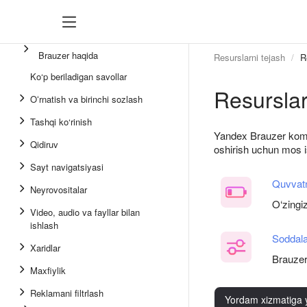
Brauzer haqida
Resurslarni tejash
R
Ko‘p beriladigan savollar
Resurslar
Oʻrnatish va birinchi sozlash
Tashqi ko‘rinish
Yandex Brauzer kompy
Qidiruv
oshirish uchun mos is
Sayt navigatsiyasi
Quvvatn
Neyrovositalar
O‘zingi
Video, audio va fayllar bilan
ishlash
Soddala
Xaridlar
Brauzern
Maxfiylik
Reklamani filtrlash
Yordam xizmatiga 