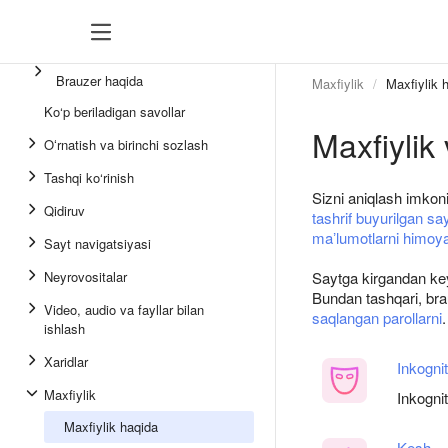
Brauzer haqida
Maxfiylik
Maxfiylik 
Ko‘p beriladigan savollar
Maxfiylik
Oʻrnatish va birinchi sozlash
Tashqi ko‘rinish
Sizni aniqlash imkon
Qidiruv
tashrif buyurilgan say
maʼlumotlarni himoya
Sayt navigatsiyasi
Neyrovositalar
Saytga kirgandan key
Bundan tashqari, bra
Video, audio va fayllar bilan
saqlangan parollarni
.
ishlash
Xaridlar
Inkognit
Maxfiylik
Inkognit
Maxfiylik haqida
Kesh