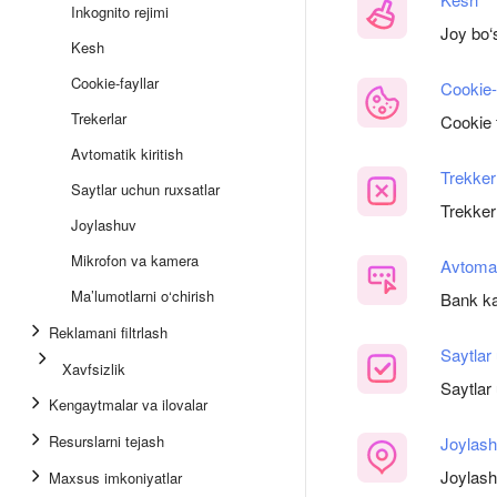
Inkognito rejimi
Joy bo‘
Kesh
Cookie-fayllar
Cookie-
Trekerlar
Cookie 
Avtomatik kiritish
Trekker
Saytlar uchun ruxsatlar
Trekker
Joylashuv
Mikrofon va kamera
Avtomati
Ma’lumotlarni o‘chirish
Bank ka
Reklamani filtrlash
Saytlar
Xavfsizlik
Saytlar
Kengaytmalar va ilovalar
Resurslarni tejash
Joylas
Joylashu
Maxsus imkoniyatlar